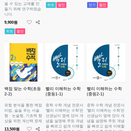
을 수 있는 교재를 만
히트
할인
인기
할인
들기 위해 연구하였습
니다.
9,900원
히트
할인
백점 맞는 수학(초등
빨리 이해하는 수학
빨리 이해하는 수학
2-2)
(중등1-1)
(중등2-1)
유형 분석을 통한 백점
중학 수학 개념 전문서
중학 수학 개념 전문서
비법, 슬슬 푸는 서술
'빨리 이해하는 수학'은
'빨리 이해하는 수학'은
형ㆍ논술형, 기초력 향
선생님이 옆에 앉아 개
선생님이 옆에 앉아 개
상을 위한 계산력 문제
념을 설명해 주듯 개념
념을 설명해 주듯 개념
을 빠르고 쉽게 이해할
을 빠르고 쉽게 이해할
13,500원