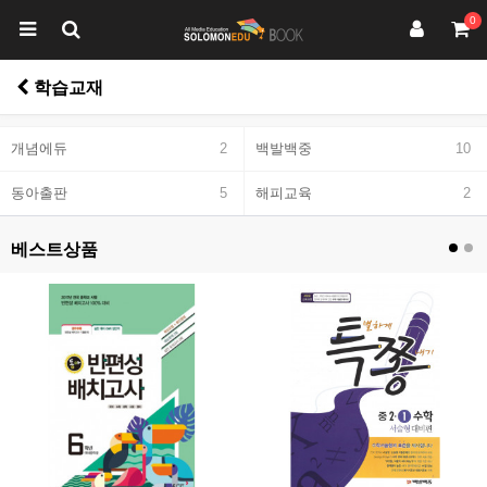
0
학습교재
개념에듀
2
백발백중
10
동아출판
5
해피교육
2
베스트상품