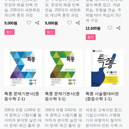
문장제 해결 반복 연
정, 문장제 해결 반복
결의 빠른 접근, 개념
습. 238개의 세분화된
연습. 250개의 세분화
학습, 유형별 연습, 주
계산력 훈련 과정.
된 계산력 훈련 과정.
제별 테마 학습의 3단
계 구성
9,000원
9,000원
12,600원
할인
할인
할인
특쫑 문제기본서(중
특쫑 문제기본서(중
특쫑 서술형대비편
등수학 2-1)
등수학 3-1)
(중등수학 1-1)
200개 유형 1148제 전
169개 유형 1042제. 전
새로운 교육과정 중간,
국 중학교 시험지를 철
국 중학교 시험지를 철
기말고사에서 수행평
저하게 분석한 실전 대
저하게 분석한 실전 대
가의 유형까지 철저히
비 문제! 최근 출제 경
비 문제! 최근 출제 경
분석하여 만든 수학 서