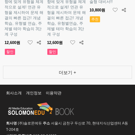
향에 맞게 유형을 체계
향에 맞게 유형을 체계
술형 대비서!!
적으로 설계! 연관 유
적으로 설계! 연관 유
10,800원
형을 제시하여 문제 해
형을 제시하여 문제 해
결의 빠른 접근! 개념
결의 빠른 접근! 개념
추천
학습, 유형별 연습, 주
학습, 유형별연습, 주
제별 테마 학습의 3단
제별 테마 학습의 3단
계 구성
계 구성
12,600원
12,600원
할인
할인
더보기 +
회사소개
개인정보
이용약관
회사명
(주)솔로몬에듀
주소
서울시 금천구 두산로 70, 현대지식산업센터 A동
T-204호