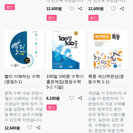
수 있도록 하였습니다.
수 있도록 하였습니다.
할인
12,600원
12,600원
할인
할인
빨리 이해하는 수학
100발 100중 수학기
특쫑 계산력완성(중
(중등3-1)
출문제집(중등수학
등수학 1-1)
3-2 기말)
중학 수학 개념 전문서
개념을 더 탄탄하게 내
'빨리 이해하는 수학'은
8,100원
신을 더 튼튼하게! 기
선생님이 옆에 앉아 개
본원리와 개념 이해를
할인
념을 설명해 주듯 개념
위한 체계적인 훈련,
을 빠르고 쉽게 이해할
전국 중학교 시험지를
수 있도록 하였습니다.
분석, 실전에 강한 훈
련. 수학용어, 연산과
12,600원
정, 문장제 해결 반복