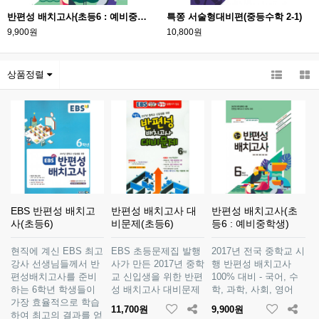
반편성 배치고사(초등6 : 예비중학생)
특쫑 서술형대비편(중등수학 2-1)
9,900원
10,800원
상품정렬
EBS 반편성 배치고
반편성 배치고사 대
반편성 배치고사(초
사(초등6)
비문제(초등6)
등6 : 예비중학생)
현직에 계신 EBS 최고
EBS 초등문제집 발행
2017년 전국 중학교 시
강사 선생님들께서 반
사가 만든 2017년 중학
행 반편성 배치고사
편성배치고사를 준비
교 신입생을 위한 반편
100% 대비 - 국어, 수
하는 6학년 학생들이
성 배치고사 대비문제
학, 과학, 사회, 영어
가장 효율적으로 학습
11,700원
9,900원
하여 최고의 결과를 얻