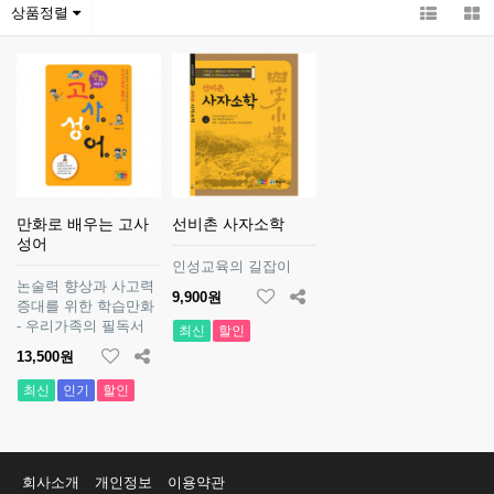
상품정렬
만화로 배우는 고사
선비촌 사자소학
성어
인성교육의 길잡이
논술력 향상과 사고력
9,900원
증대를 위한 학습만화
- 우리가족의 필독서
최신
할인
13,500원
최신
인기
할인
회사소개
개인정보
이용약관