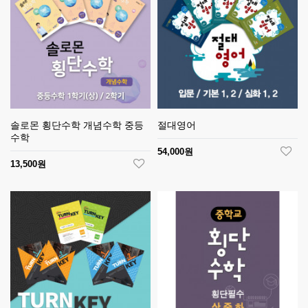
솔로몬 횡단수학 개념수학 중등
절대영어
수학
54,000원
13,500원