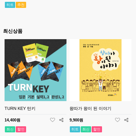
히트
추천
최신상품
TURN KEY 턴키
왕따가 왕이 된 이야기
14,400원
9,900원
최신
할인
히트
최신
할인