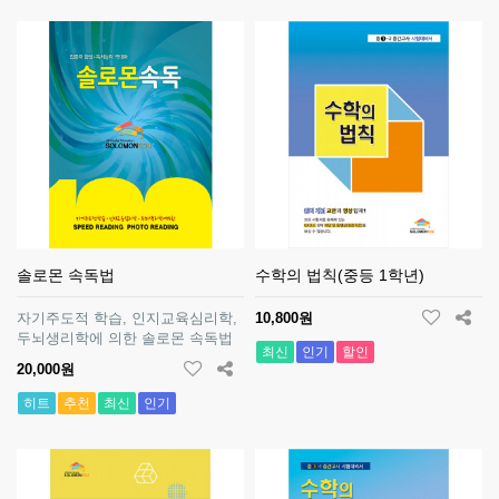
솔로몬 속독법
수학의 법칙(중등 1학년)
자기주도적 학습, 인지교육심리학,
10,800원
두뇌생리학에 의한 솔로몬 속독법
최신
인기
할인
20,000원
히트
추천
최신
인기