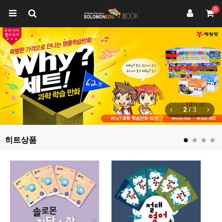
0
2
/
3
히트상품