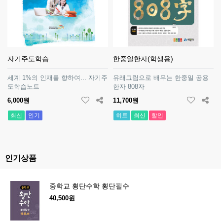
자기주도학습
한중일한자(학생용)
세계 1%의 인재를 향하여... 자기주
유래그림으로 배우는 한중일 공용
도학습노트
한자 808자
6,000원
11,700원
최신
인기
히트
최신
할인
인기상품
중학교 횡단수학 횡단필수
40,500원