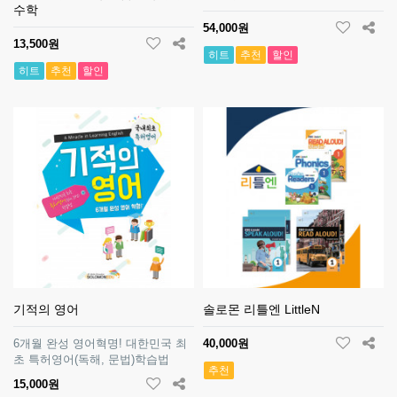
수학
54,000원
13,500원
히트
추천
할인
히트
추천
할인
기적의 영어
솔로몬 리틀엔 LittleN
6개월 완성 영어혁명! 대한민국 최
40,000원
초 특허영어(독해, 문법)학습법
추천
15,000원