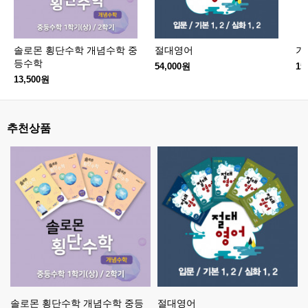
솔로몬 횡단수학 개념수학 중
절대영어
기
등수학
54,000원
15
13,500원
추천상품
솔로몬 횡단수학 개념수학 중등
절대영어