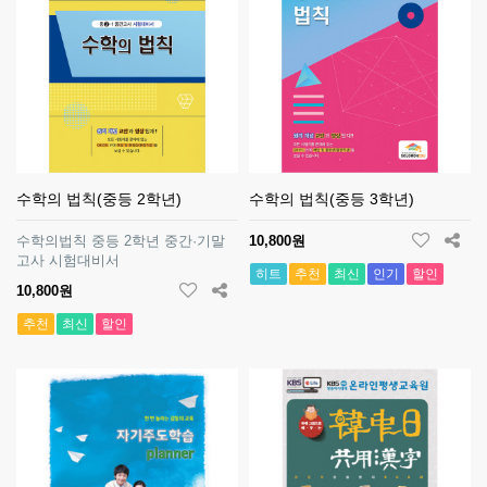
수학의 법칙(중등 2학년)
수학의 법칙(중등 3학년)
수학의법칙 중등 2학년 중간·기말
10,800원
고사 시험대비서
히트
추천
최신
인기
할인
10,800원
추천
최신
할인