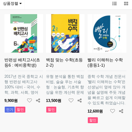
상품정렬
반편성 배치고사(초
백점 맞는 수학(초등
빨리 이해하는 수학
등6 : 예비중학생)
2-2)
(중등1-1)
2017년 전국 중학교 시
유형 분석을 통한 백점
중학 수학 개념 전문서
행 반편성 배치고사
비법, 슬슬 푸는 서술
'빨리 이해하는 수학'은
100% 대비 - 국어, 수
형ㆍ논술형, 기초력 향
선생님이 옆에 앉아 개
학, 과학, 사회, 영어
상을 위한 계산력 문제
념을 설명해 주듯 개념
을 빠르고 쉽게 이해할
9,900원
13,500원
수 있도록 하였습니다.
인기
할인
할인
12,600원
할인