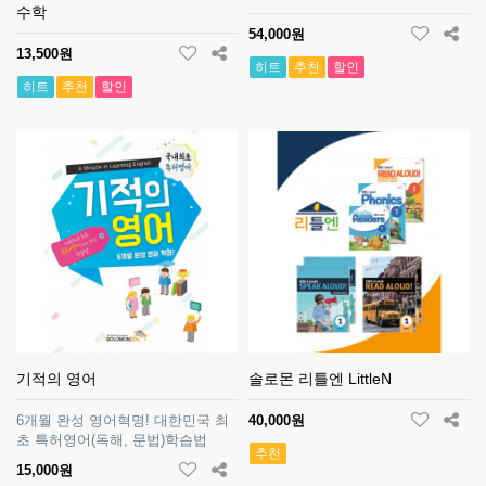
수학
54,000원
13,500원
히트
추천
할인
히트
추천
할인
기적의 영어
솔로몬 리틀엔 LittleN
6개월 완성 영어혁명! 대한민국 최
40,000원
초 특허영어(독해, 문법)학습법
추천
15,000원