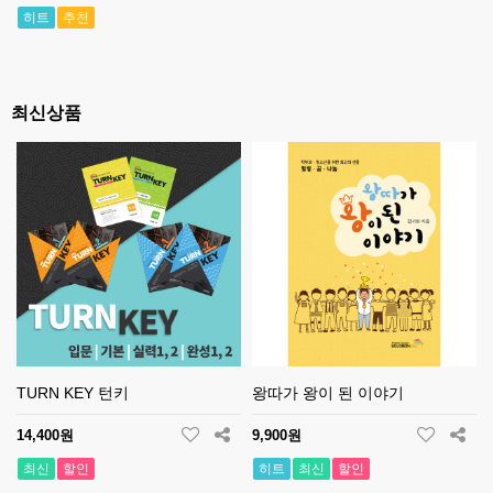
히트
추천
최신상품
TURN KEY 턴키
왕따가 왕이 된 이야기
14,400원
9,900원
최신
할인
히트
최신
할인