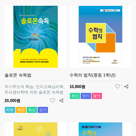
솔로몬 속독법
수학의 법칙(중등 1학년)
자기주도적 학습, 인지교육심리학,
10,800원
두뇌생리학에 의한 솔로몬 속독법
최신
인기
할인
20,000원
히트
추천
최신
인기