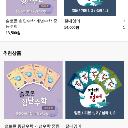
솔로몬 횡단수학 개념수학 중
절대영어
기
등수학
54,000원
15
13,500원
추천상품
솔로몬 횡단수학 개념수학 중등
절대영어