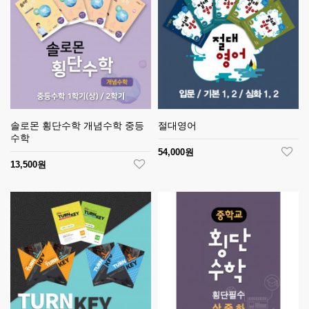
솔로몬 횡단수학 개념수학 중등
절대영어
수학
54,000원
13,500원