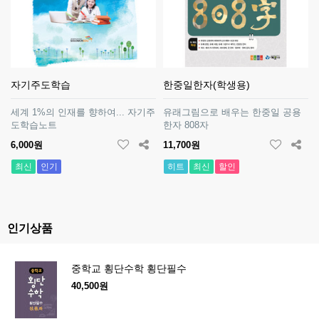
자기주도학습
한중일한자(학생용)
세계 1%의 인재를 향하여... 자기주
유래그림으로 배우는 한중일 공용
도학습노트
한자 808자
6,000원
11,700원
최신
인기
히트
최신
할인
인기상품
중학교 횡단수학 횡단필수
40,500원