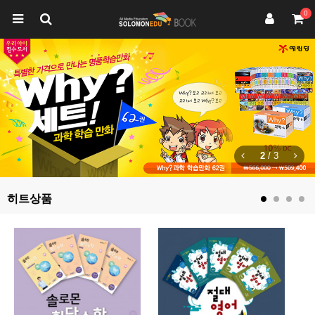
0
2
/
3
히트상품