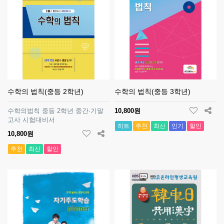
수학의 법칙(중등 2학년)
수학의 법칙(중등 3학년)
수학의법칙 중등 2학년 중간·기말
10,800원
고사 시험대비서
히트
추천
최신
인기
할인
10,800원
추천
최신
할인